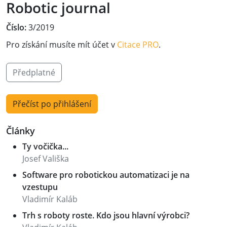
Robotic journal
Číslo:
3/2019
Pro získání musíte mít účet v
Citace PRO
.
Předplatné
Přečíst po přihlášení
Články
Ty vočička...
Josef Vališka
Software pro robotickou automatizaci je na
vzestupu
Vladimír Kaláb
Trh s roboty roste. Kdo jsou hlavní výrobci?