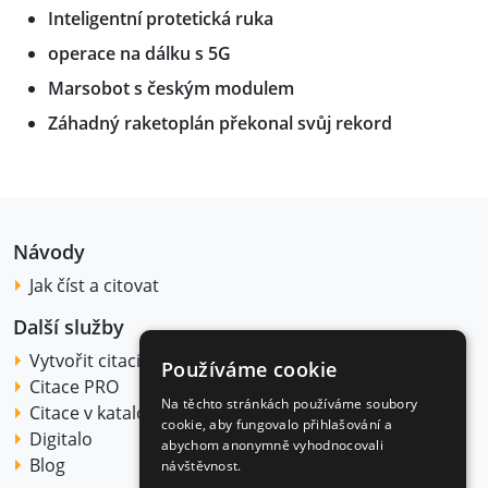
Inteligentní protetická ruka
operace na dálku s 5G
Marsobot s českým modulem
Záhadný raketoplán překonal svůj rekord
Návody
Jak číst a citovat
Další služby
Vytvořit citaci
Používáme cookie
Citace PRO
Na těchto stránkách používáme soubory
Citace v katalogu
cookie, aby fungovalo přihlašování a
Digitalo
abychom anonymně vyhodnocovali
Blog
návštěvnost.