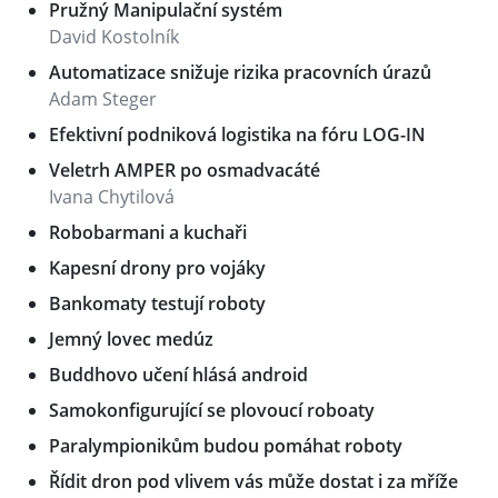
Pružný Manipulační systém
David Kostolník
Automatizace snižuje rizika pracovních úrazů
Adam Steger
Efektivní podniková logistika na fóru LOG-IN
Veletrh AMPER po osmadvacáté
Ivana Chytilová
Robobarmani a kuchaři
Kapesní drony pro vojáky
Bankomaty testují roboty
Jemný lovec medúz
Buddhovo učení hlásá android
Samokonfigurující se plovoucí roboaty
Paralympionikům budou pomáhat roboty
Řídit dron pod vlivem vás může dostat i za mříže