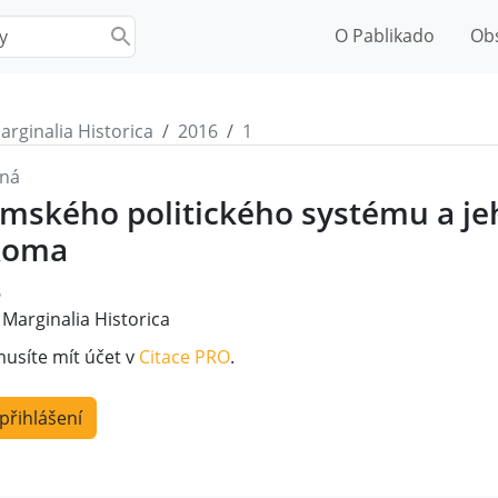
O Pablikado
Ob
arginalia Historica
2016
1
tná
římského politického systému a je
Roma
6
Marginalia Historica
musíte mít účet v
Citace PRO
.
 přihlášení