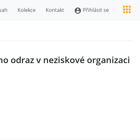
sah
Kolekce
Kontakt
Přihlásit se
account_circle
ho odraz v neziskové organizaci