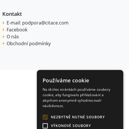
Kontakt
E-mail:
podpora@citace.com
Facebook
O nás
Obchodní podmínky
Používáme cookie
Na těchto stránkách používáme soubory
cookie, aby fungovalo přihlašování a
abychom anonymně vyhodnocovali
návštěvnost.
NEZBYTNĚ NUTNÉ SOUBORY
VÝKONOVÉ SOUBORY