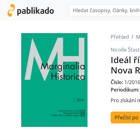
Přehled
M
Nicolle Šťas
Ideál 
Nova 
Číslo:
1/201
Periodikum:
Pro získání 
Přečíst po