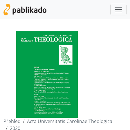
Přehled
Acta Universitatis Carolinae Theologica
2020