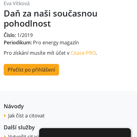
Eva Vítková
Daň za naši současnou
pohodlnost
Číslo:
1/2019
Periodikum:
Pro energy magazín
Pro získání musíte mít účet v
Citace PRO
.
Přečíst po přihlášení
Návody
Jak číst a citovat
Další služby
Vytvořit citaci