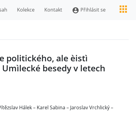
sah
Kolekce
Kontakt
Přihlásit se
account_circle
 politického, ale èistì
u Umìlecké besedy v letech
ítězslav Hálek – Karel Sabina – Jaroslav Vrchlický –