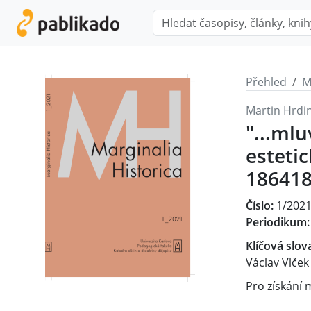
Přehled
M
Martin Hrdi
"...mlu
esteti
18641
Číslo:
1/202
Periodikum:
Klíčová slov
Václav Vlček
Pro získání 