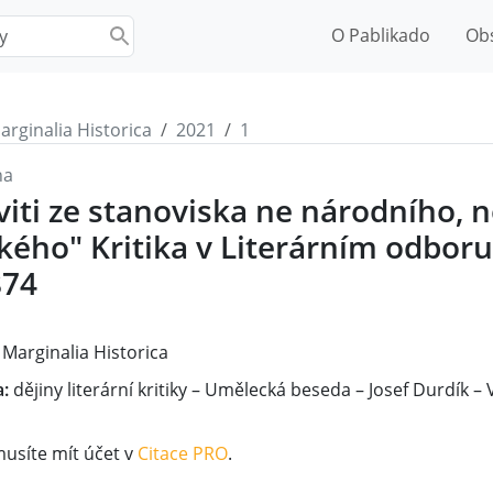
O Pablikado
Ob
arginalia Historica
2021
1
na
viti ze stanoviska ne národního, ne
ckého" Kritika v Literárním odbor
874
1
Marginalia Historica
a:
dějiny literární kritiky – Umělecká beseda – Josef Durdík – V
musíte mít účet v
Citace PRO
.