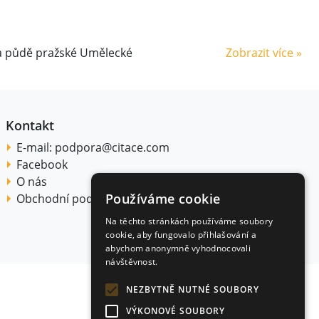
 na půdě pražské Umělecké
Zobrazit více »
Kontakt
E-mail:
podpora@citace.com
Facebook
O nás
Používáme cookie
Obchodní podmínky
Na těchto stránkách používáme soubory
cookie, aby fungovalo přihlašování a
abychom anonymně vyhodnocovali
návštěvnost.
NEZBYTNĚ NUTNÉ SOUBORY
VÝKONOVÉ SOUBORY