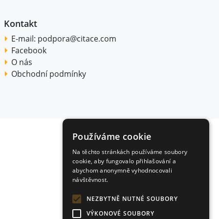
Kontakt
E-mail:
podpora@citace.com
Facebook
O nás
Obchodní podmínky
Používáme cookie
Na těchto stránkách používáme soubory
cookie, aby fungovalo přihlašování a
abychom anonymně vyhodnocovali
návštěvnost.
NEZBYTNĚ NUTNÉ SOUBORY
VÝKONOVÉ SOUBORY