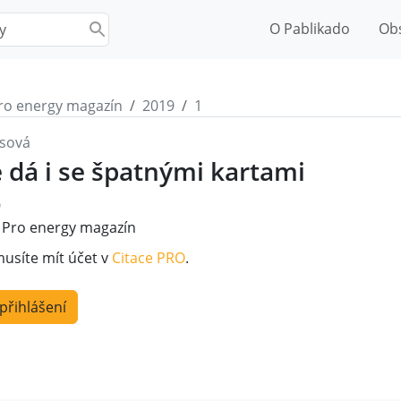
O Pablikado
Ob
ro energy magazín
2019
1
sová
e dá i se špatnými kartami
9
Pro energy magazín
musíte mít účet v
Citace PRO
.
 přihlášení