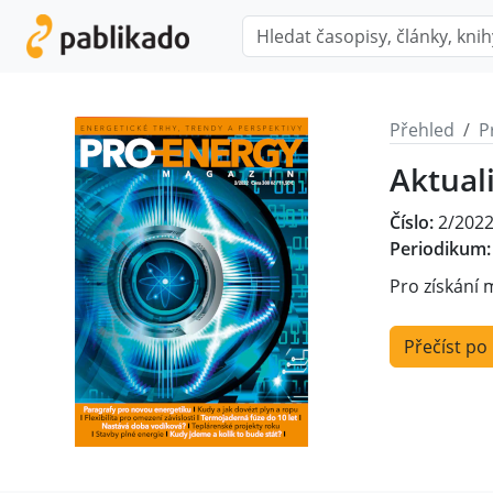
Přehled
P
Aktual
Číslo:
2/202
Periodikum:
Pro získání 
Přečíst po