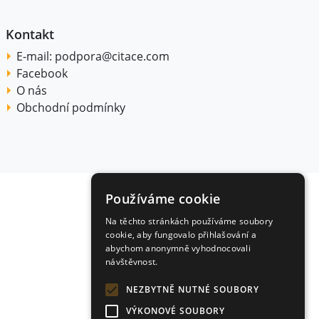
Kontakt
E-mail:
podpora@citace.com
Facebook
O nás
Obchodní podmínky
Používáme cookie
Na těchto stránkách používáme soubory
cookie, aby fungovalo přihlašování a
abychom anonymně vyhodnocovali
návštěvnost.
NEZBYTNĚ NUTNÉ SOUBORY
VÝKONOVÉ SOUBORY