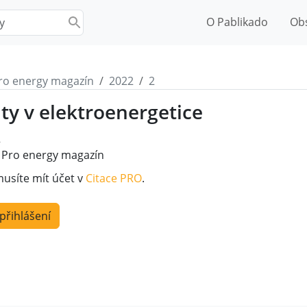
O Pablikado
Ob
ro energy magazín
2022
2
ity v elektroenergetice
2
Pro energy magazín
musíte mít účet v
Citace PRO
.
 přihlášení