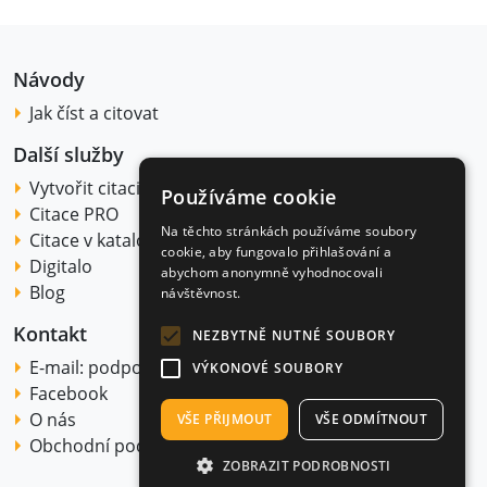
Návody
Jak číst a citovat
Další služby
Vytvořit citaci
Používáme cookie
Citace PRO
Na těchto stránkách používáme soubory
Citace v katalogu
cookie, aby fungovalo přihlašování a
Digitalo
abychom anonymně vyhodnocovali
Blog
návštěvnost.
Kontakt
NEZBYTNĚ NUTNÉ SOUBORY
E-mail:
podpora@citace.com
VÝKONOVÉ SOUBORY
Facebook
O nás
VŠE PŘIJMOUT
VŠE ODMÍTNOUT
Obchodní podmínky
ZOBRAZIT PODROBNOSTI