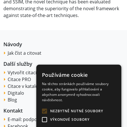
and SSIM, the novel technique has been evaluated
demonstrating the superiority of the novel framework
against state-of-the-art techniques.
Návody
Jak číst a citovat
Další služby
Vytvořit citaci
Používáme cookie
Citace PRO
Na těchto stránkách používáme soubory
Citace v katalogu
cookie, aby fungovalo přihlašování a
Digitalo
abychom anonymně vyhodnocovali
Blog
návštěvnost.
Kontakt
NEZBYTNĚ NUTNÉ SOUBORY
E-mail:
podpora@citace.com
VÝKONOVÉ SOUBORY
Facebook