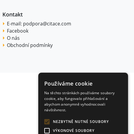
Kontakt
E-mail:
podpora@citace.com
Facebook
O nás
Obchodní podmínky
Používáme cookie
Na těchto stránkách používáme soubory
cookie, aby fungovalo přihlašování a
abychom anonymně vyhodnocovali
návštěvnost.
NEZBYTNĚ NUTNÉ SOUBORY
VÝKONOVÉ SOUBORY