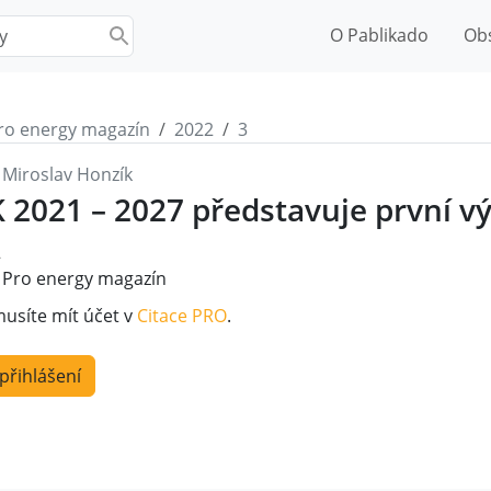
O Pablikado
Ob
ro energy magazín
2022
3
, Miroslav Honzík
 2021 – 2027 představuje první v
2
Pro energy magazín
musíte mít účet v
Citace PRO
.
 přihlášení