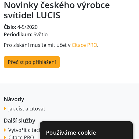
Novinky českého výrobce
svítidel LUCIS
Číslo:
4-5/2020
Periodikum:
Světlo
Pro získání musíte mít účet v
Citace PRO
.
Přečíst po přihlášení
Návody
Jak číst a citovat
Další služby
Vytvořit citaci
Používáme cookie
Citace PRO