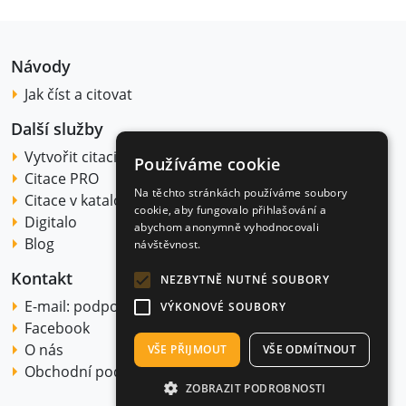
Návody
Jak číst a citovat
Další služby
Vytvořit citaci
Používáme cookie
Citace PRO
Na těchto stránkách používáme soubory
Citace v katalogu
cookie, aby fungovalo přihlašování a
Digitalo
abychom anonymně vyhodnocovali
Blog
návštěvnost.
Kontakt
NEZBYTNĚ NUTNÉ SOUBORY
E-mail:
podpora@citace.com
VÝKONOVÉ SOUBORY
Facebook
O nás
VŠE PŘIJMOUT
VŠE ODMÍTNOUT
Obchodní podmínky
ZOBRAZIT PODROBNOSTI