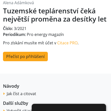
Alena Adámková
Tuzemské teplárenství čeká
největší proměna za desítky let
Číslo:
3/2021
Periodikum:
Pro energy magazín
Pro získání musíte mít účet v
Citace PRO
.
Přečíst po přihlášení
Návody
Jak číst a citovat
Další služby
Vytvořit citaci