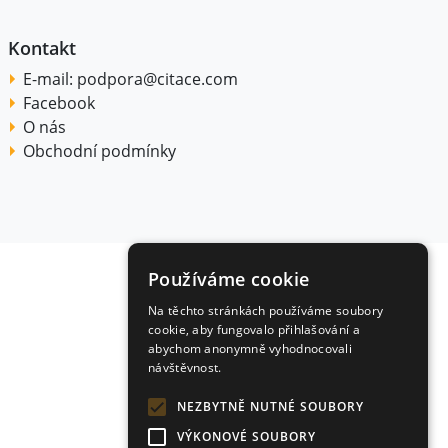
Kontakt
E-mail:
podpora@citace.com
Facebook
O nás
Obchodní podmínky
Používáme cookie
Na těchto stránkách používáme soubory
cookie, aby fungovalo přihlašování a
abychom anonymně vyhodnocovali
návštěvnost.
NEZBYTNĚ NUTNÉ SOUBORY
VÝKONOVÉ SOUBORY