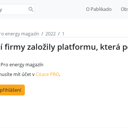
O Pablikado
Ob
ro energy magazín
2022
1
 firmy založily platformu, která
2
Pro energy magazín
musíte mít účet v
Citace PRO
.
 přihlášení