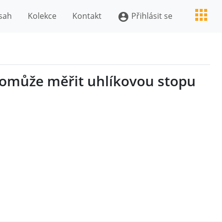
sah
Kolekce
Kontakt
Přihlásit se
account_circle
 pomůže měřit uhlíkovou stopu