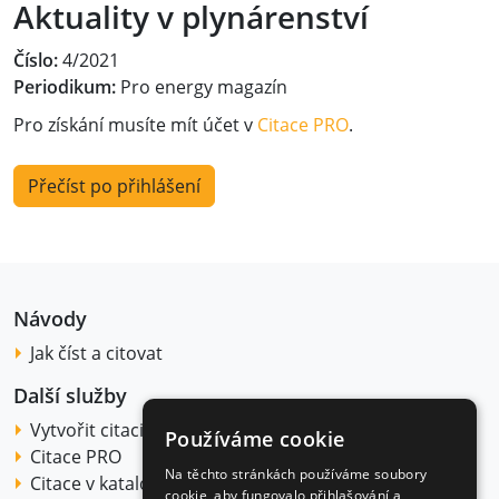
Aktuality v plynárenství
Číslo:
4/2021
Periodikum:
Pro energy magazín
Pro získání musíte mít účet v
Citace PRO
.
Přečíst po přihlášení
Návody
Jak číst a citovat
Další služby
Vytvořit citaci
Používáme cookie
Citace PRO
Na těchto stránkách používáme soubory
Citace v katalogu
cookie, aby fungovalo přihlašování a