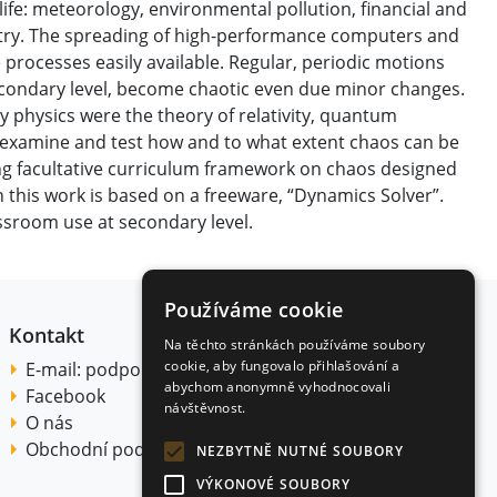
fe: meteorology, environmental pollution, financial and
stry. The spreading of high-performance computers and
rocesses easily available. Regular, periodic motions
secondary level, become chaotic even due minor changes.
ry physics were the theory of relativity, quantum
, examine and test how and to what extent chaos can be
ong facultative curriculum framework on chaos designed
this work is based on a freeware, “Dynamics Solver”.
assroom use at secondary level.
Používáme cookie
Kontakt
Na těchto stránkách používáme soubory
cookie, aby fungovalo přihlašování a
E-mail:
podpora@citace.com
abychom anonymně vyhodnocovali
Facebook
návštěvnost.
O nás
Obchodní podmínky
NEZBYTNĚ NUTNÉ SOUBORY
VÝKONOVÉ SOUBORY