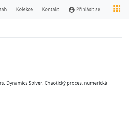
sah
Kolekce
Kontakt
Přihlásit se
account_circle
ors, Dynamics Solver, Chaotický proces, numerická