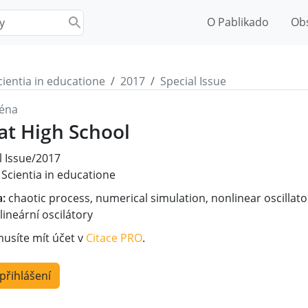
O Pablikado
Ob
cientia in educatione
2017
Special Issue
éna
at High School
l Issue/2017
Scientia in educatione
a:
chaotic process, numerical simulation, nonlinear oscillat
lineární oscilátory
musíte mít účet v
Citace PRO
.
 přihlášení