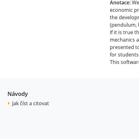
Anotace:
We 
economic pr
the developm
(pendulum, h
If it is tru
mechanics an
presented to
for students
This softwar
Návody
Jak číst a citovat