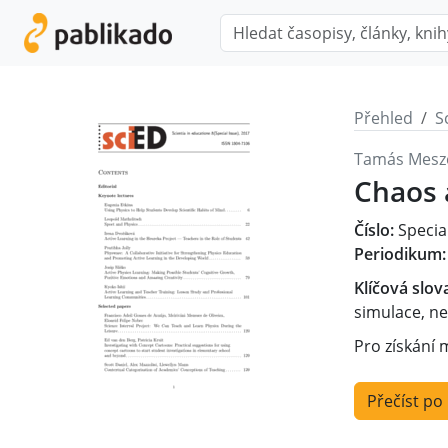
Přehled
S
Tamás Mesz
Chaos 
Číslo:
Specia
Periodikum:
Klíčová slov
simulace, ne
Pro získání 
Přečíst po