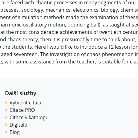
are faced with chaotic processes in many segments of our li
ocesses, sociology, mechanics, electronics, biology, chemi
ent of simulation methods made the examination of these p
armonic oscillatory motion, bouncing ball), as taught at 
e that the most considerable achievements of twentieth centu
d chaos theory, then it is presumably time to think about
 the students. Here I would like to introduce a 12 lesson l
 aged seventeen. The investigation of chaos phenomenon in 
e, with some assistance from the teacher, is suitable for cl
Další služby
Vytvořit citaci
Citace PRO
Citace v katalogu
Digitalo
Blog