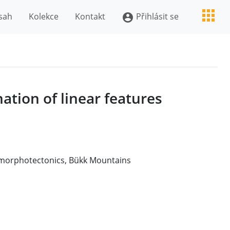
sah
Kolekce
Kontakt
Přihlásit se
account_circle
ation of linear features
s, morphotectonics, Bükk Mountains