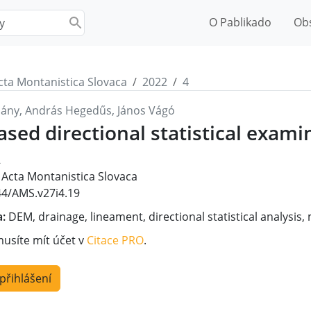
O Pablikado
Ob
cta Montanistica Slovaca
2022
4
ány, András Hegedűs, János Vágó
ed directional statistical examin
2
Acta Montanistica Slovaca
4/AMS.v27i4.19
a:
DEM, drainage, lineament, directional statistical analysi
musíte mít účet v
Citace PRO
.
 přihlášení