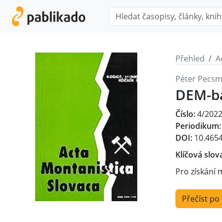
Přehled
A
Péter Pecsm
DEM-bas
Číslo:
4/202
Periodikum:
DOI:
10.4654
Klíčová slov
Pro získání 
Přečíst po