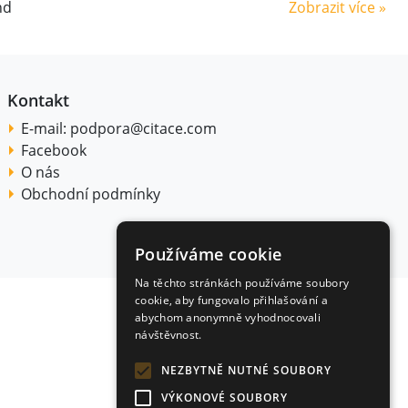
nd
Zobrazit více »
Kontakt
E-mail:
podpora@citace.com
Facebook
O nás
Obchodní podmínky
Používáme cookie
Na těchto stránkách používáme soubory
cookie, aby fungovalo přihlašování a
abychom anonymně vyhodnocovali
návštěvnost.
NEZBYTNĚ NUTNÉ SOUBORY
VÝKONOVÉ SOUBORY