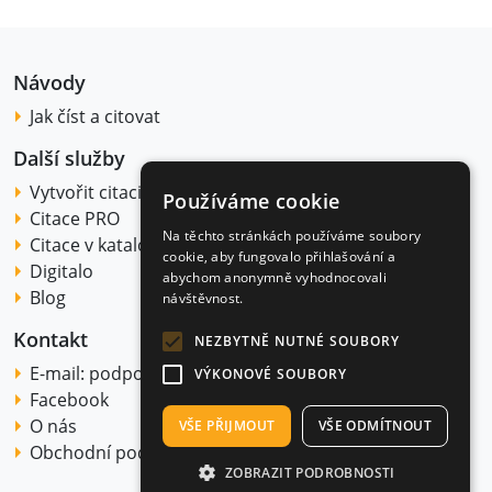
Návody
Jak číst a citovat
Další služby
Vytvořit citaci
Používáme cookie
Citace PRO
Na těchto stránkách používáme soubory
Citace v katalogu
cookie, aby fungovalo přihlašování a
Digitalo
abychom anonymně vyhodnocovali
Blog
návštěvnost.
Kontakt
NEZBYTNĚ NUTNÉ SOUBORY
E-mail:
podpora@citace.com
VÝKONOVÉ SOUBORY
Facebook
O nás
VŠE PŘIJMOUT
VŠE ODMÍTNOUT
Obchodní podmínky
ZOBRAZIT PODROBNOSTI