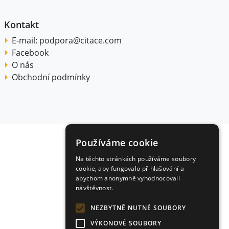
Kontakt
E-mail:
podpora@citace.com
Facebook
O nás
Obchodní podmínky
Používáme cookie
Na těchto stránkách používáme soubory
cookie, aby fungovalo přihlašování a
abychom anonymně vyhodnocovali
návštěvnost.
NEZBYTNĚ NUTNÉ SOUBORY
VÝKONOVÉ SOUBORY