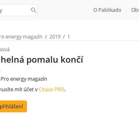
O Pablikado
Ob
ro energy magazín
2019
1
ková
helná pomalu končí
9
Pro energy magazín
musíte mít účet v
Citace PRO
.
 přihlášení