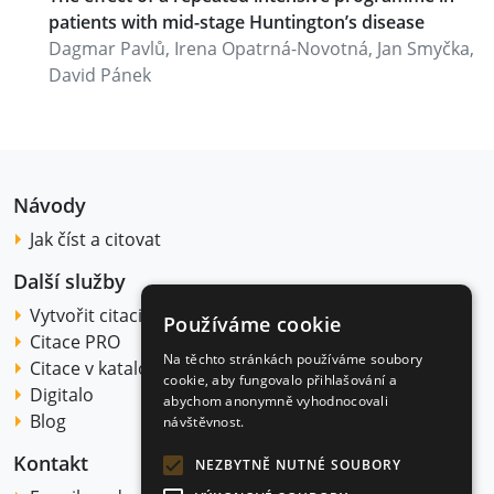
patients with mid-stage Huntingtonʼs disease
Dagmar Pavlů, Irena Opatrná-Novotná, Jan Smyčka,
David Pánek
Návody
Jak číst a citovat
Další služby
Vytvořit citaci
Používáme cookie
Citace PRO
Na těchto stránkách používáme soubory
Citace v katalogu
cookie, aby fungovalo přihlašování a
Digitalo
abychom anonymně vyhodnocovali
Blog
návštěvnost.
Kontakt
NEZBYTNĚ NUTNÉ SOUBORY