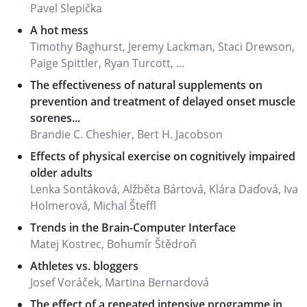
Pavel Slepička
A hot mess
Timothy Baghurst, Jeremy Lackman, Staci Drewson,
Paige Spittler, Ryan Turcott, ...
The effectiveness of natural supplements on
prevention and treatment of delayed onset muscle
sorenes...
Brandie C. Cheshier, Bert H. Jacobson
Effects of physical exercise on cognitively impaired
older adults
Lenka Sontáková, Alžběta Bártová, Klára Daďová, Iva
Holmerová, Michal Šteffl
Trends in the Brain-Computer Interface
Matej Kostrec, Bohumír Štědroň
Athletes vs. bloggers
Josef Voráček, Martina Bernardová
The effect of a repeated intensive programme in