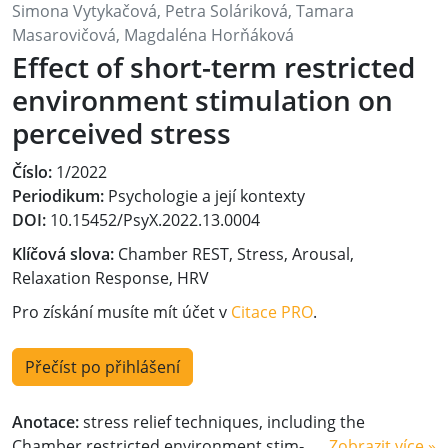
Simona Vytykačová, Petra Soláriková, Tamara
Masarovičová, Magdaléna Horňáková
Effect of short-term restricted
environment stimulation on
perceived stress
Číslo:
1/2022
Periodikum:
Psychologie a její kontexty
DOI:
10.15452/PsyX.2022.13.0004
Klíčová slova:
Chamber REST, Stress, Arousal,
Relaxation Response, HRV
Pro získání musíte mít účet v
Citace PRO
.
Přečíst po přihlášení
Anotace:
stress relief techniques, including the
Chamber restricted environment stim‑
Zobrazit více »