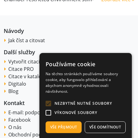
Návody
Jak číst a citovat
Další služby
Vytvořit citaci
Používáme cookie
Citace PRO
Na těchto stránkách používáme soubory
Citace v katalogu
cookie, aby fungovalo přihlašování a
Digitalo
abychom anonymně vyhodnocovali
Blog
návštěvnost.
Kontakt
NEZBYTNĚ NUTNÉ SOUBORY
E-mail:
podpora@citace.com
VÝKONOVÉ SOUBORY
Facebook
O nás
VŠE PŘIJMOUT
VŠE ODMÍTNOUT
Obchodní podmínky