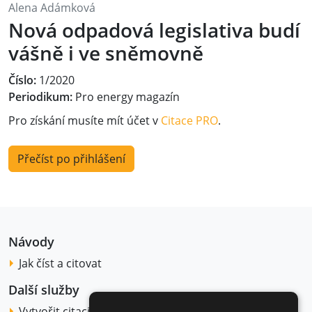
Alena Adámková
Nová odpadová legislativa budí
vášně i ve sněmovně
Číslo:
1/2020
Periodikum:
Pro energy magazín
Pro získání musíte mít účet v
Citace PRO
.
Přečíst po přihlášení
Návody
Jak číst a citovat
Další služby
Vytvořit citaci