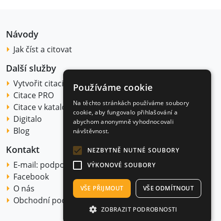
Návody
Jak číst a citovat
Další služby
Vytvořit citaci
Používáme cookie
Citace PRO
Na těchto stránkách používáme soubory
Citace v katalogu
cookie, aby fungovalo přihlašování a
Digitalo
abychom anonymně vyhodnocovali
Blog
návštěvnost.
Kontakt
NEZBYTNĚ NUTNÉ SOUBORY
E-mail:
podpora@citace.com
VÝKONOVÉ SOUBORY
Facebook
O nás
VŠE PŘIJMOUT
VŠE ODMÍTNOUT
Obchodní podmínky
ZOBRAZIT PODROBNOSTI