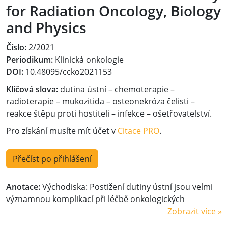
for Radiation Oncology, Biology
and Physics
Číslo:
2/2021
Periodikum:
Klinická onkologie
DOI:
10.48095/ccko2021153
Klíčová slova:
dutina ústní – chemoterapie –
radioterapie – mukozitida – osteonekróza čelisti –
reakce štěpu proti hostiteli – infekce – ošetřovatelství.
Pro získání musíte mít účet v
Citace PRO
.
Přečíst po přihlášení
Anotace:
Východiska: Postižení dutiny ústní jsou velmi
významnou komplikací při léčbě onkologických
Zobrazit více »