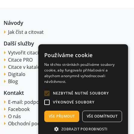
Návody
Jak číst a citovat
Další služby
Vytvořit citaci
Používáme cookie
Citace PRO
Na těchto stránkách používáme soubory
Citace v katalogu
cookie, aby fungovalo přihlašování a
Digitalo
abychom anonymně vyhodnocovali
Blog
návštěvnost.
Kontakt
NEZBYTNĚ NUTNÉ SOUBORY
E-mail:
podpora@citace.com
VÝKONOVÉ SOUBORY
Facebook
O nás
VŠE PŘIJMOUT
VŠE ODMÍTNOUT
Obchodní podmínky
ZOBRAZIT PODROBNOSTI