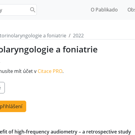
O Pablikado
Ob
torinolaryngologie a foniatrie
2022
olaryngologie a foniatrie
2
musíte mít účet v
Citace PRO
.
é
 přihlášení
efit of high-frequency audiometry – a retrospective study