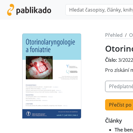
Přehled
O
Otorin
Číslo:
3/202
Pro získání 
Předplatn
Přečíst po
Články
The ben