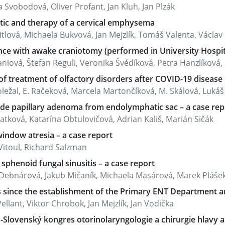
 Svobodová, Oliver Profant, Jan Kluh, Jan Plzák
tic and therapy of a cervical emphysema
tlová, Michaela Bukvová, Jan Mejzlík, Tomáš Valenta, Václav K
ce with awake craniotomy (performed in University Hospital
niová, Štefan Reguli, Veronika Švédíková, Petra Hanzlíková, Ka
of treatment of olfactory disorders after COVID-19 disease 
ležal, E. Račeková, Marcela Martončíková, M. Skálová, Lukáš V
de papillary adenoma from endolymphatic sac – a case rep
atková, Katarína Obtulovičová, Adrian Kališ, Marián Sičák
indow atresia – a case report
Vitoul, Richard Salzman
 sphenoid fungal sinusitis – a case report
ebnárová, Jakub Mičaník, Michaela Masárová, Marek Plášek,
 since the establishment of the Primary ENT Department and
ellant, Viktor Chrobok, Jan Mejzlík, Jan Vodička
-Slovenský kongres otorinolaryngologie a chirurgie hlavy a 