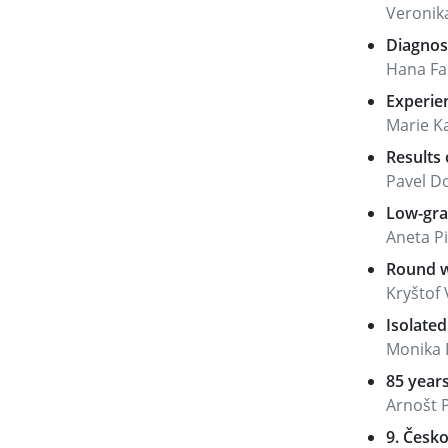
Veronika
Diagnos
Hana Fai
Experien
Marie Ka
Results 
Pavel Do
Low-gra
Aneta Pi
Round w
Kryštof 
Isolated
Monika D
85 years
Arnošt P
9. Česko