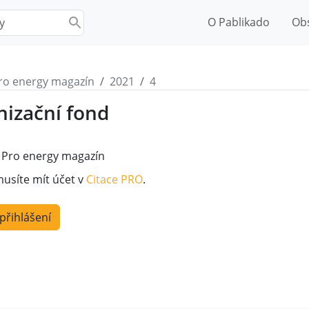
O Pablikado
Ob
ro energy magazín
2021
4
izační fond
1
Pro energy magazín
musíte mít účet v
Citace PRO
.
 přihlášení