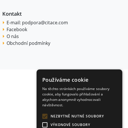
Kontakt
E-mail:
podpora@citace.com
Facebook
O nás
Obchodní podmínky
Používáme cookie
Na těchto stránkách používáme soubory
cookie, aby fungovalo přihlašování a
abychom anonymně vyhodnocovali
návštěvnost.
NEZBYTNĚ NUTNÉ SOUBORY
VÝKONOVÉ SOUBORY