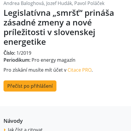
Andrea Baloghová, Jozef Hudák, Pavol Poláček
Legislatívna „smršť“ prináša
zásadné zmeny a nové
príležitosti v slovenskej
energetike
Číslo:
1/2019
Periodikum:
Pro energy magazín
Pro získání musíte mít účet v
Citace PRO
.
Přečíst po přihlášení
Návody
Jak číst a citovat