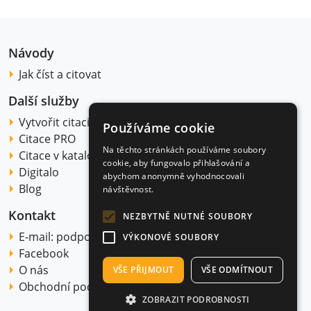
Návody
Jak číst a citovat
Další služby
Vytvořit citaci
Používáme cookie
Citace PRO
Na těchto stránkách používáme soubory
Citace v katalogu
cookie, aby fungovalo přihlašování a
Digitalo
abychom anonymně vyhodnocovali
Blog
návštěvnost.
Kontakt
NEZBYTNĚ NUTNÉ SOUBORY
E-mail:
podpora@citace.com
VÝKONOVÉ SOUBORY
Facebook
O nás
VŠE PŘIJMOUT
VŠE ODMÍTNOUT
Obchodní podmínky
ZOBRAZIT PODROBNOSTI