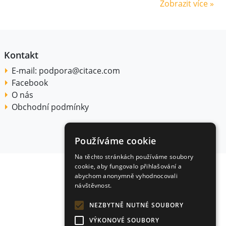
Zobrazit více »
Kontakt
E-mail:
podpora@citace.com
Facebook
O nás
Obchodní podmínky
Používáme cookie
Na těchto stránkách používáme soubory
cookie, aby fungovalo přihlašování a
abychom anonymně vyhodnocovali
návštěvnost.
NEZBYTNĚ NUTNÉ SOUBORY
VÝKONOVÉ SOUBORY