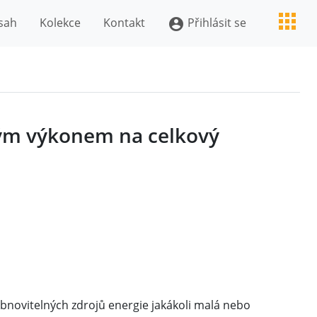
sah
Kolekce
Kontakt
Přihlásit se
account_circle
ným výkonem na celkový
novitelných zdrojů energie jakákoli malá nebo