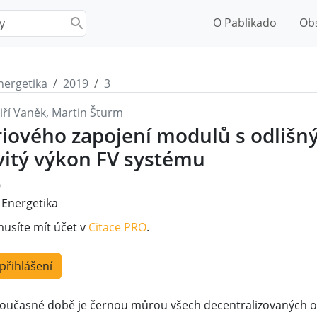
O Pablikado
Ob
nergetika
2019
3
Jiří Vaněk, Martin Šturm
ériového zapojení modulů s odliš
itý výkon FV systému
9
Energetika
musíte mít účet v
Citace PRO
.
 přihlášení
oučasné době je černou můrou všech decentralizovaných ob