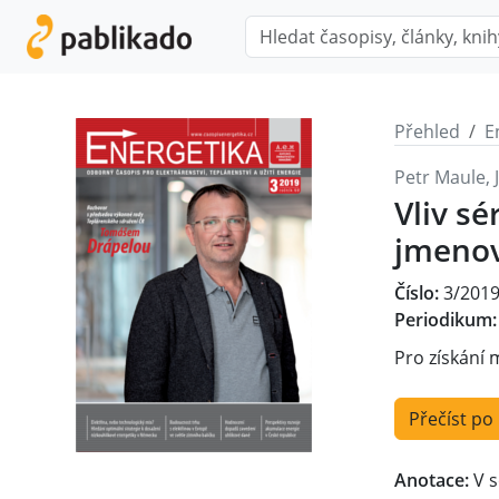
Přehled
E
Petr Maule, 
Vliv s
jmenov
Číslo:
3/201
Periodikum:
Pro získání 
Přečíst po
Anotace:
V s