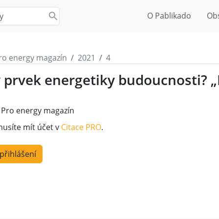
O Pablikado
Ob
ro energy magazín
2021
4
ý prvek energetiky budoucnosti? „
1
Pro energy magazín
musíte mít účet v
Citace PRO
.
 přihlášení