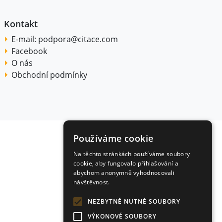
Kontakt
E-mail:
podpora@citace.com
Facebook
O nás
Obchodní podmínky
Používáme cookie
Na těchto stránkách používáme soubory
cookie, aby fungovalo přihlašování a
abychom anonymně vyhodnocovali
návštěvnost.
NEZBYTNĚ NUTNÉ SOUBORY
VÝKONOVÉ SOUBORY