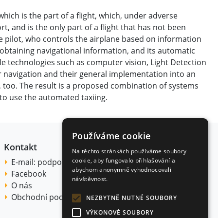
which is the part of a flight, which, under adverse
t, and is the only part of a flight that has not been
e pilot, who controls the airplane based on information
f obtaining navigational information, and its automatic
le technologies such as computer vision, Light Detection
r navigation and their general implementation into an
, too. The result is a proposed combination of systems
e to use the automated taxiing.
Používáme cookie
Kontakt
Na těchto stránkách používáme soubory
cookie, aby fungovalo přihlašování a
E-mail:
podpora@citace.com
abychom anonymně vyhodnocovali
Facebook
návštěvnost.
O nás
Obchodní podmínky
NEZBYTNĚ NUTNÉ SOUBORY
VÝKONOVÉ SOUBORY