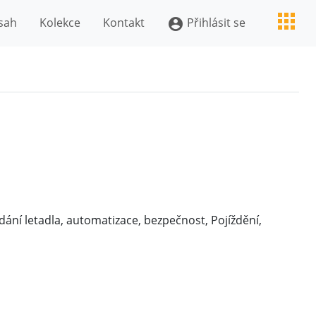
sah
Kolekce
Kontakt
Přihlásit se
account_circle
ádání letadla, automatizace, bezpečnost, Pojíždění,