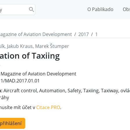
O Pablikado
Ob
agazine of Aviation Development
2017
1
sík, Jakub Kraus, Marek Štumper
tion of Taxiing
7
Magazine of Aviation Development
1/MAD.2017.01.01
a:
Aircraft control, Automation, Safety, Taxiing, Taxiway, ovl
ráhy
musíte mít účet v
Citace PRO
.
 přihlášení