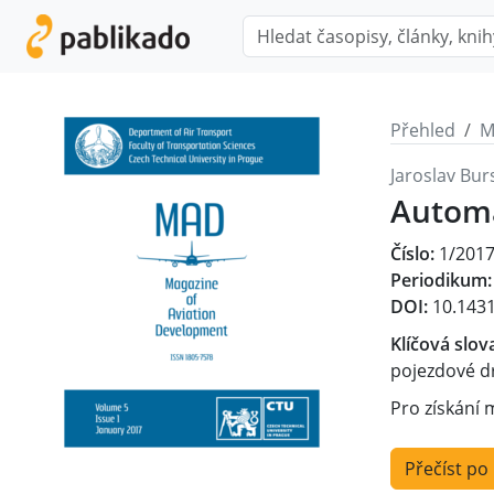
Přehled
M
Jaroslav Bur
Automa
Číslo:
1/201
Periodikum:
DOI:
10.1431
Klíčová slov
pojezdové d
Pro získání 
Přečíst po