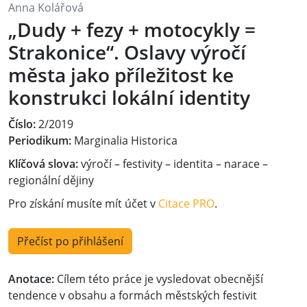
Anna Kolářová
„Dudy + fezy + motocykly =
Strakonice“. Oslavy výročí
města jako příležitost ke
konstrukci lokální identity
Číslo:
2/2019
Periodikum:
Marginalia Historica
Klíčová slova:
výročí – festivity – identita – narace –
regionální dějiny
Pro získání musíte mít účet v
Citace PRO
.
Přečíst po přihlášení
Anotace:
Cílem této práce je vysledovat obecnější
tendence v obsahu a formách městských festivit