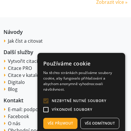
Zobrazit více »
Návody
Jak číst a citovat
Další služby
Vytvořit citaci
Používáme cookie
Citace PRO
Na těchto stránkách používáme soubory
Citace v katalogu
cookie, aby fungovalo přihlašování a
Digitalo
abychom anonymně vyhodnocovali
Blog
návštěvnost.
Kontakt
NEZBYTNĚ NUTNÉ SOUBORY
E-mail:
podpora@citace.com
VÝKONOVÉ SOUBORY
Facebook
O nás
VŠE PŘIJMOUT
VŠE ODMÍTNOUT
Obchodní podmínky