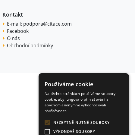
Kontakt
E-mail:
podpora@citace.com
Facebook
O nás
Obchodní podmínky
Používáme cookie
Na těchto stránkách používáme soubory
cookie, aby fungovalo přihlašování a
abychom anonymně vyhodnocovali
návštěvnost.
NEZBYTNĚ NUTNÉ SOUBORY
VÝKONOVÉ SOUBORY