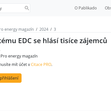
O Pablikado
Ob
ro energy magazín
2024
3
tému EDC se hlásí tisíce zájemců
4
Pro energy magazín
musíte mít účet v
Citace PRO
.
 přihlášení