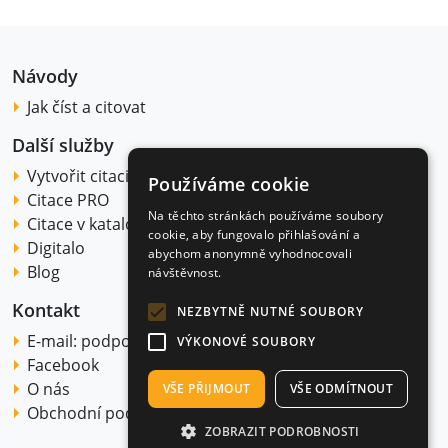
Návody
Jak číst a citovat
Další služby
Vytvořit citaci
Používáme cookie
Citace PRO
Na těchto stránkách používáme soubory
Citace v katalogu
cookie, aby fungovalo přihlašování a
Digitalo
abychom anonymně vyhodnocovali
Blog
návštěvnost.
Kontakt
NEZBYTNĚ NUTNÉ SOUBORY
E-mail:
podpora@citace.com
VÝKONOVÉ SOUBORY
Facebook
O nás
VŠE PŘIJMOUT
VŠE ODMÍTNOUT
Obchodní podmínky
ZOBRAZIT PODROBNOSTI