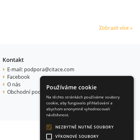
Zobrazit více »
Kontakt
E-mail:
podpora@citace.com
Facebook
O nás
Používáme cookie
Obchodní podmínky
Na těchto stránkách používáme soubory
cookie, aby fungovalo přihlašování a
abychom anonymně vyhodnocovali
návštěvnost.
NEZBYTNĚ NUTNÉ SOUBORY
VÝKONOVÉ SOUBORY