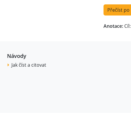
Přečíst po
Anotace:
Cíl:
Návody
Jak číst a citovat