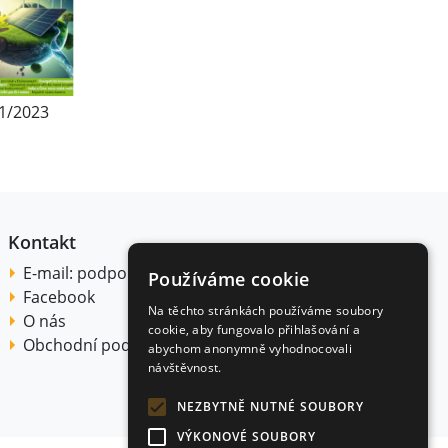
1/2023
Kontakt
E-mail:
podpora@citace.com
Používáme cookie
Facebook
Na těchto stránkách používáme soubory
O nás
cookie, aby fungovalo přihlašování a
Obchodní podmínky
abychom anonymně vyhodnocovali
návštěvnost.
NEZBYTNĚ NUTNÉ SOUBORY
VÝKONOVÉ SOUBORY