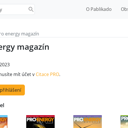
O Pablikado
Ob
ro energy magazín
ergy magazín
2023
musíte mít účet v
Citace PRO
.
 přihlášení
el