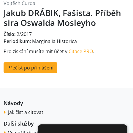
Vojtěch Čurda
Jakub DRÁBIK, Fašista. Příběh
sira Oswalda Mosleyho
Číslo:
2/2017
Periodikum:
Marginalia Historica
Pro získání musíte mít účet v
Citace PRO
.
Přečíst po přihlášení
Návody
Jak číst a citovat
Další služby
Vytvořit citaci