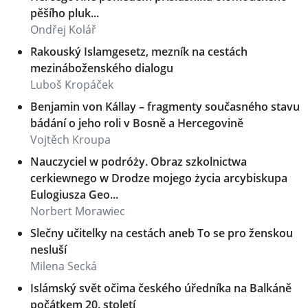
pěšího pluk...
Ondřej Kolář
Rakouský Islamgesetz, mezník na cestách
mezináboženského dialogu
Luboš Kropáček
Benjamin von Kállay – fragmenty současného stavu
bádání o jeho roli v Bosně a Hercegovině
Vojtěch Kroupa
Nauczyciel w podróży. Obraz szkolnictwa
cerkiewnego w Drodze mojego życia arcybiskupa
Eulogiusza Geo...
Norbert Morawiec
Slečny učitelky na cestách aneb To se pro ženskou
nesluší
Milena Secká
Islámský svět očima českého úředníka na Balkáně
počátkem 20. století