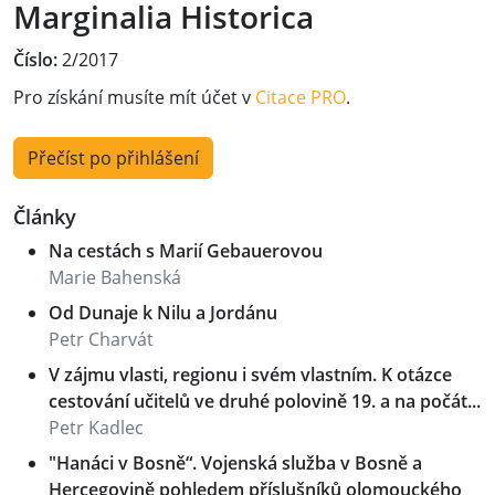
Marginalia Historica
Číslo:
2/2017
Pro získání musíte mít účet v
Citace PRO
.
Přečíst po přihlášení
Články
Na cestách s Marií Gebauerovou
Marie Bahenská
Od Dunaje k Nilu a Jordánu
Petr Charvát
V zájmu vlasti, regionu i svém vlastním. K otázce
cestování učitelů ve druhé polovině 19. a na počát...
Petr Kadlec
"Hanáci v Bosně“. Vojenská služba v Bosně a
Hercegovině pohledem příslušníků olomouckého