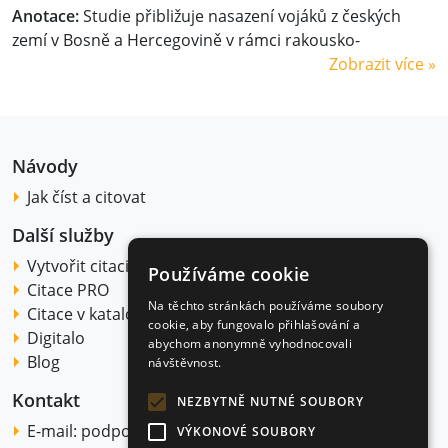
Anotace:
Studie přibližuje nasazení vojáků z českých
zemí v Bosně a Hercegovině v rámci rakousko-
Zobrazit více »
Návody
Jak číst a citovat
Další služby
Vytvořit citaci
Používáme cookie
Citace PRO
Na těchto stránkách používáme soubory
Citace v katalogu
cookie, aby fungovalo přihlašování a
Digitalo
abychom anonymně vyhodnocovali
Blog
návštěvnost.
Kontakt
NEZBYTNĚ NUTNÉ SOUBORY
E-mail:
podpora@citace.com
VÝKONOVÉ SOUBORY