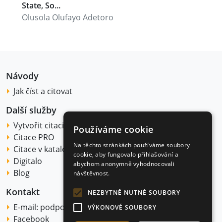
State, So...
Olusola Olufayo Adetoro
Návody
Jak číst a citovat
Další služby
Vytvořit citaci
Používáme cookie
Citace PRO
Na těchto stránkách používáme soubory
Citace v katalogu
cookie, aby fungovalo přihlašování a
Digitalo
abychom anonymně vyhodnocovali
Blog
návštěvnost.
Kontakt
NEZBYTNĚ NUTNÉ SOUBORY
E-mail:
podpora@citace.com
VÝKONOVÉ SOUBORY
Facebook