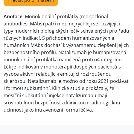
Přečíst po přihlášení
Anotace:
Monoklonální protilátky (monoclonal
antibodies; MAbs) patří mezi nejrychleji se rozvíjející
typy moderních biologických léčiv schválených pro řadu
různých indikací. S příchodem humanizovaných a
humánních MAbs dochází k významnému zlepšení jejich
bezpečnostního profilu. Natalizumab je humanizovaná
monoklonální protilátka namířená proti α4-integrinu.
Lék je indikován v monoterapii dospělých pacientů s
vysoce aktivní relabující-remitující roztroušenou
sklerózou. Natalizumab je možno od roku 2021 podávat
i formou subkutánní. Klinické studie prokázaly, že
měsíční subkutánní injekce natalizumabu mají
srovnatelnou bezpečnost a klinickou i radiologickou
účinnost jako intravenózní forma léčiva.