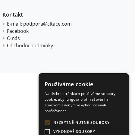
Kontakt
E-mail:
podpora@citace.com
Facebook
O nás
Obchodní podmínky
Používáme cookie
Na těchto stránkách používáme soubory
cookie, aby fungovalo přihlašování a
abychom anonymně vyhodnocovali
návštěvnost.
NEZBYTNĚ NUTNÉ SOUBORY
VÝKONOVÉ SOUBORY