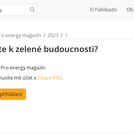
O Pablikado
Ob
ro energy magazín
2023
1
te k zelené budoucnosti?
3
Pro energy magazín
musíte mít účet v
Citace PRO
.
 přihlášení