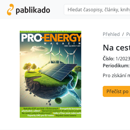
Přehled
P
Na ces
Číslo:
1/202
Periodikum:
Pro získání 
Přečíst po