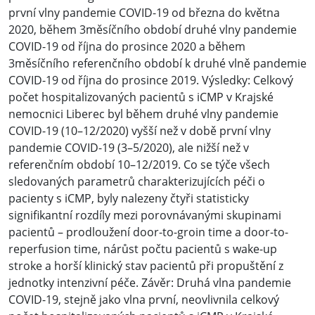
první vlny pandemie COVID-19 od března do května
2020, během 3měsíčního období druhé vlny pandemie
COVID-19 od října do prosince 2020 a během
3měsíčního referenčního období k druhé vlně pandemie
COVID-19 od října do prosince 2019. Výsledky: Celkový
počet hospitalizovaných pacientů s iCMP v Krajské
nemocnici Liberec byl během druhé vlny pandemie
COVID-19 (10–12/2020) vyšší než v době první vlny
pandemie COVID-19 (3–5/2020), ale nižší než v
referenčním období 10–12/2019. Co se týče všech
sledovaných parametrů charakterizujících péči o
pacienty s iCMP, byly nalezeny čtyři statisticky
signifikantní rozdíly mezi porovnávanými skupinami
pacientů – prodloužení door-to-groin time a door-to-
reperfusion time, nárůst počtu pacientů s wake-up
stroke a horší klinický stav pacientů při propuštění z
jednotky intenzivní péče. Závěr: Druhá vlna pandemie
COVID-19, stejně jako vlna první, neovlivnila celkový