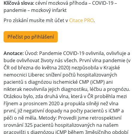
Klíčová slova:
cévní mozková příhoda – COVID-19 –
pandemie – mozkový infarkt
Pro získání musíte mít účet v
Citace PRO
.
Přečíst po přihlášení
Anotace:
Úvod: Pandemie COVID-19 ovlivnila, ovlivňuje a
bude ovlivňovat životy nás všech. První vlna pandemie (v
ČR od března do května 2020) nezpůsobila v Krajské
nemocnici Liberec snížení počtů hospitalizovaných
pacientů s dia­gnózou ischemické CMP (iCMP) ani
nikterak neovlivnila jejich dia­gnostiku, léčbu a prognózu.
Otázkou bylo, zda druhá vlna, která v ČR proběhla mezi
říjnem a prosincem 2020 a propukla silněji než vlna
první, již negativní dopady na počty pacientů s iCMP a
péči o ně měla. Metody: Provedli jsme retrospektivní
srovnání 325 pacientů hospitalizovaných na našem
pracovišti s dia­gnózou iCMP během 3měsíčního období