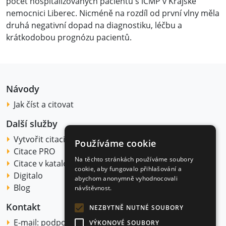
počet hospitalizovaných pacientů s iCMP v Krajské
nemocnici Liberec. Nicméně na rozdíl od první vlny měla
druhá negativní dopad na dia­gnostiku, léčbu a
krátkodobou prognózu pacientů.
Návody
Jak číst a citovat
Další služby
Vytvořit citaci
Používáme cookie
Citace PRO
Na těchto stránkách používáme soubory
Citace v katalogu
cookie, aby fungovalo přihlašování a
Digitalo
abychom anonymně vyhodnocovali
Blog
návštěvnost.
Kontakt
NEZBYTNĚ NUTNÉ SOUBORY
E-mail:
podpora@citace.com
VÝKONOVÉ SOUBORY