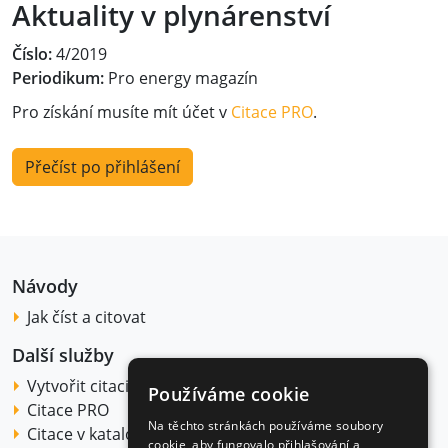
Aktuality v plynárenství
Číslo:
4/2019
Periodikum:
Pro energy magazín
Pro získání musíte mít účet v
Citace PRO
.
Přečíst po přihlášení
Návody
Jak číst a citovat
Další služby
Vytvořit citaci
Používáme cookie
Citace PRO
Na těchto stránkách používáme soubory
Citace v katalogu
cookie, aby fungovalo přihlašování a