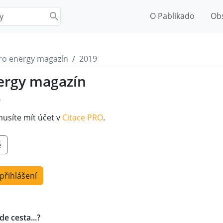
O Pablikado
Ob
ro energy magazín
2019
ergy magazín
9
musíte mít účet v
Citace PRO
.
é
 přihlášení
e cesta...?