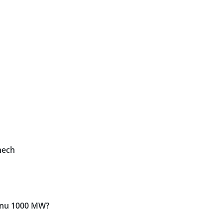
nech
konu 1000 MW?