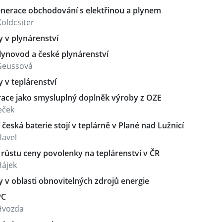
nerace obchodování s elektřinou a plynem
oldcsiter
y v plynárenství
lynovod a české plynárenství
Geussová
y v teplárenství
ace jako smysluplný doplněk výroby z OZE
leček
 česká baterie stojí v teplárně v Plané nad Lužnicí
Havel
růstu ceny povolenky na teplárenství v ČR
Hájek
y v oblasti obnovitelných zdrojů energie
PC
Hvozda