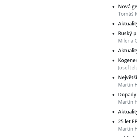
Nová ge
Tomáš K
Aktualit
Ruský p
Milena 
Aktualit
Kogener
Josef Je
Největší
Martin 
Dopady 
Martin 
Aktualit
25 let E
Martin 