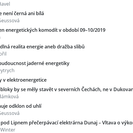
Havel
 není černá ani bílá
Geussová
ien energetických komodít v období 09–10/2019
a
lná realita energie aneb dražba slibů
ořil
 budoucnost jaderné energetiky
ytrych
y v elektroenergetice
 bloky by se měly stavět v severních Čechách, ne v Dukova
Adámková
uje odklon od uhlí
Geussová
 pod Lipnem přečerpávací elektrárna Dunaj – Vltava o vý
 Winter