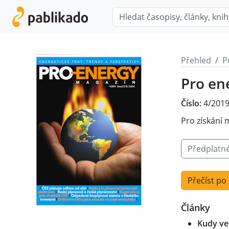
Přehled
P
Pro en
Číslo:
4/201
Pro získání 
Předplatn
Přečíst po
Články
Kudy ved