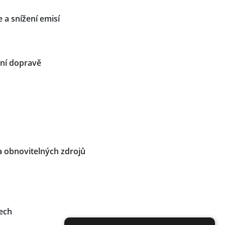
 a snížení emisí
ční dopravě
a obnovitelných zdrojů
ech