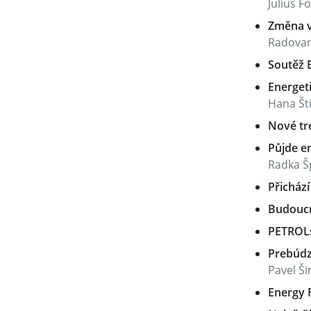
Julius F
Změna vn
Radovan
Soutěž E
Energeti
Hana Št
Nové tr
Půjde e
Radka Š
Přichází
Budoucn
PETROLs
Prebúdz
Pavel Š
Energy 