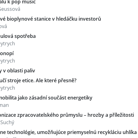
alu k pop music
Geussová
é bioplynové stanice v hledáčku investorů
ová
ulová spotřeba
ytrych
onopí
ytrych
y v oblasti paliv
učí stroje etice. Ale které přesně?
ytrych
obilita jako zásadní součást energetiky
aman
nizace zpracovatelského průmyslu – hrozby a příležitosti
 Suchý
vne technológie, umožňujúce priemyselnú recykláciu uhlíka