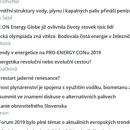
orsthoffer
itřní struktury vody, plynu i kapalných paliv přináší peníze
 Šejvl
.ON Energy Globe již ovlivnila životy stovek tisíc lidí
cká olympiáda zná vítěze. Bodovala čistá energie v železni
iková
endy v energetice na PRO-ENERGY CONu 2019
nergetika revoluční nebo evoluční cestou?
pačková
 restart jaderné renesance?
ost plynárenství je spojena s využitím vodíku, biometanu 
ummit ve znamení diskuse o alternativních palivech
anie obnoviteľného Slovenska
imon
Forum 2019 bylo plné témat o aktuálních evropských trend