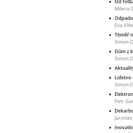
Od fotb
Milena 
Odpadov
Eva Vítk
Téměř n
Simon D
Dům z k
Simon D
Aktualit
Lidstvo 
Simon D
Elektrom
Petr G
Dekarbo
Jaroslav
Inovatí