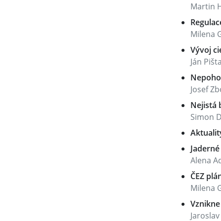
Martin 
Regulace
Milena 
Vývoj c
Ján Pišt
Nepohod
Josef Zb
Nejistá
Simon D
Aktualit
Jaderné
Alena 
ČEZ plán
Milena 
Vznikne
Jaroslav