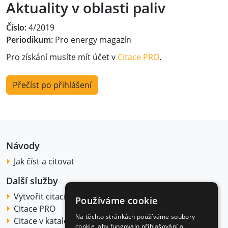
Aktuality v oblasti paliv
Číslo:
4/2019
Periodikum:
Pro energy magazín
Pro získání musíte mít účet v
Citace PRO
.
Přečíst po přihlášení
Návody
Jak číst a citovat
Další služby
Vytvořit citaci
Používáme cookie
Citace PRO
Na těchto stránkách používáme soubory
Citace v katalogu
cookie, aby fungovalo přihlašování a