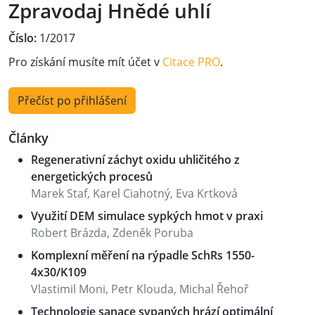
Zpravodaj Hnědé uhlí
Číslo:
1/2017
Pro získání musíte mít účet v
Citace PRO
.
Přečíst po přihlášení
Články
Regenerativní záchyt oxidu uhličitého z
energetických procesů
Marek Staf, Karel Ciahotný, Eva Krtková
Využití DEM simulace sypkých hmot v praxi
Robert Brázda, Zdeněk Poruba
Komplexní měření na rýpadle SchRs 1550-
4x30/K109
Vlastimil Moni, Petr Klouda, Michal Řehoř
Technologie sanace sypaných hrází optimální