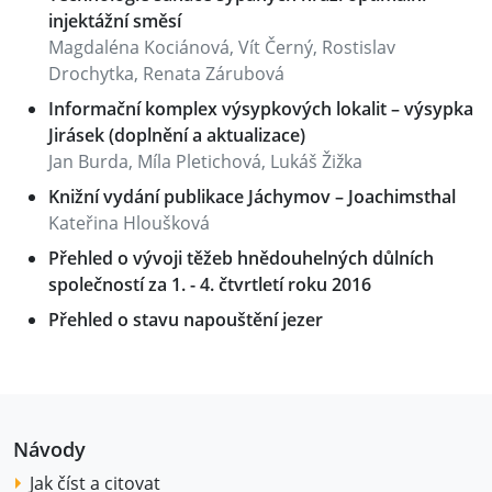
injektážní směsí
Magdaléna Kociánová, Vít Černý, Rostislav
Drochytka, Renata Zárubová
Informační komplex výsypkových lokalit – výsypka
Jirásek (doplnění a aktualizace)
Jan Burda, Míla Pletichová, Lukáš Žižka
Knižní vydání publikace Jáchymov – Joachimsthal
Kateřina Hloušková
Přehled o vývoji těžeb hnědouhelných důlních
společností za 1. - 4. čtvrtletí roku 2016
Přehled o stavu napouštění jezer
Návody
Jak číst a citovat