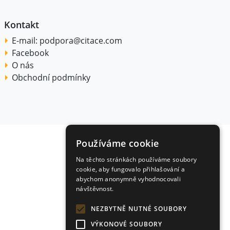
Kontakt
E-mail:
podpora@citace.com
Facebook
O nás
Obchodní podmínky
Používáme cookie
Na těchto stránkách používáme soubory
cookie, aby fungovalo přihlašování a
abychom anonymně vyhodnocovali
návštěvnost.
NEZBYTNĚ NUTNÉ SOUBORY
VÝKONOVÉ SOUBORY