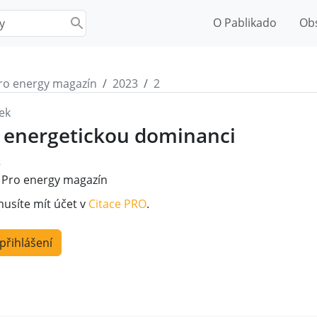
O Pablikado
Ob
ro energy magazín
2023
2
ek
o energetickou dominanci
3
Pro energy magazín
musíte mít účet v
Citace PRO
.
 přihlášení