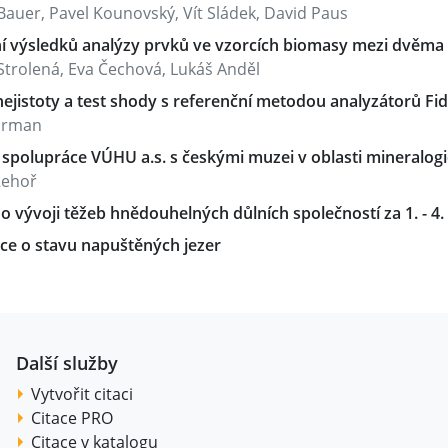
auer, Pavel Kounovský, Vít Sládek, David Paus
í výsledků analýzy prvků ve vzorcích biomasy mezi dvěma
Strolená, Eva Čechová, Lukáš Anděl
ejistoty a test shody s referenční metodou analyzátorů Fid
irman
 spolupráce VÚHU a.s. s českými muzei v oblasti mineralogi
Řehoř
o vývoji těžeb hnědouhelných důlních společností za 1. - 4. 
ce o stavu napuštěných jezer
Další služby
Vytvořit citaci
Citace PRO
Citace v katalogu