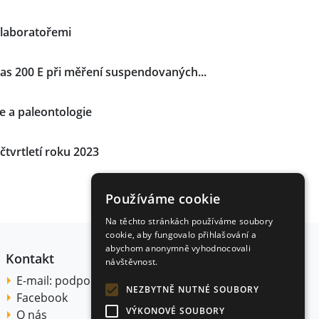
 laboratořemi
as 200 E při měření suspendovaných...
e a paleontologie
čtvrtletí roku 2023
Používáme cookie
Na těchto stránkách používáme soubory
cookie, aby fungovalo přihlašování a
abychom anonymně vyhodnocovali
Kontakt
návštěvnost.
E-mail:
podpora@citace.com
NEZBYTNĚ NUTNÉ SOUBORY
Facebook
VÝKONOVÉ SOUBORY
O nás