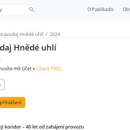
O Pablikado
Ob
pravodaj Hnědé uhlí
2024
daj Hnědé uhlí
4
musíte mít účet v
Citace PRO
.
é
 přihlášení
ý koridor – 40 let od zahájení provozu