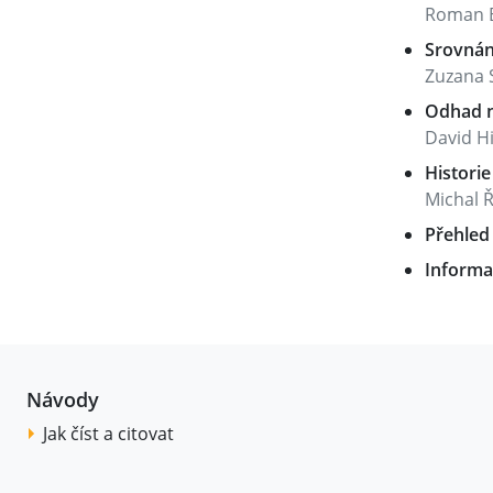
Roman B
Srovnán
Zuzana 
Odhad n
David H
Historie
Michal 
Přehled 
Informa
Návody
Jak číst a citovat