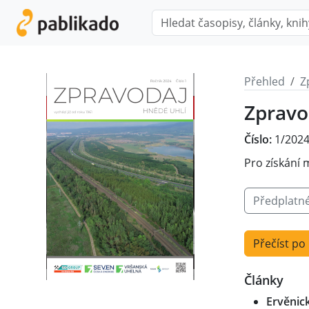
Přehled
Z
Zpravo
Číslo:
1/202
Pro získání 
Předplatn
Přečíst po
Články
Ervěnick