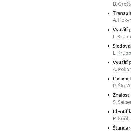
B. Grešš
Transpl
A. Hokyn
Využití
L. Krupo
Sledová
L. Krupo
Využití
A. Pokor
Ovlivní
P. Šín, 
Znalosti
S. Saibe
Identif
P. Kůřil
Štandar