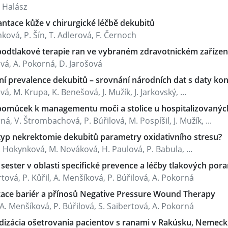
 Halász
antace kůže v chirurgické léčbě dekubitů
ková, P. Šín, T. Adlerová, F. Černoch
 podtlakové terapie ran ve vybraném zdravotnickém zařízen
vá, A. Pokorná, D. Jarošová
ní prevalence dekubitů – srovnání národních dat s daty kon
vá, M. Krupa, K. Benešová, J. Mužík, J. Jarkovský, ...
 pomůcek k managementu moči a stolice u hospitalizovaných
ná, V. Štrombachová, P. Búřilová, M. Pospíšil, J. Mužík, ...
 typ nekrektomie dekubitů parametry oxidativního stresu?
A. Hokynková, M. Nováková, H. Paulová, P. Babula, ...
 sester v oblasti specifické prevence a léčby tlakových pora
rtová, P. Kůřil, A. Menšíková, P. Búřilová, A. Pokorná
ikace bariér a přínosů Negative Pressure Wound Therapy
, A. Menšíková, P. Búřilová, S. Saibertová, A. Pokorná
dizácia ošetrovania pacientov s ranami v Rakúsku, Nemeck