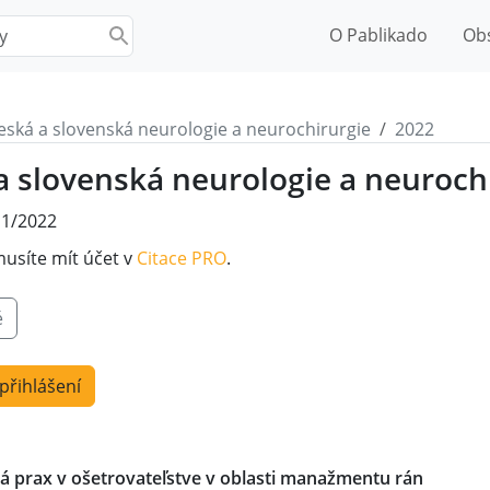
O Pablikado
Ob
eská a slovenská neurologie a neurochirurgie
2022
a slovenská neurologie a neuroch
 1/2022
musíte mít účet v
Citace PRO
.
é
 přihlášení
lá prax v ošetrovateľstve v oblasti manažmentu rán